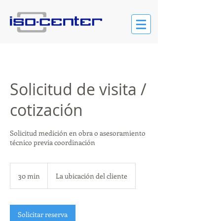
Solicitud de visita /
cotización
Solicitud medición en obra o asesoramiento
técnico previa coordinación
30 min
3
La ubicación del cliente
0
m
i
Solicitar reserva