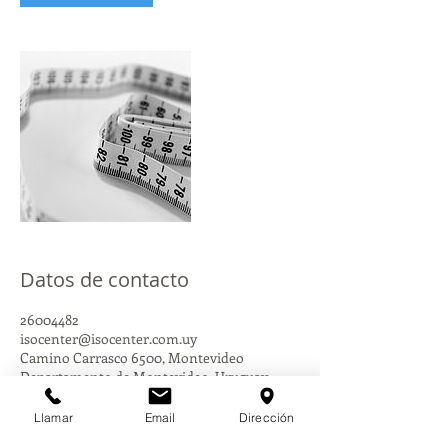
n
Datos de contacto
26004482
isocenter@isocenter.com.uy
Camino Carrasco 6500, Montevideo
Departamento de Montevideo, Uruguay
Llamar
Email
Dirección